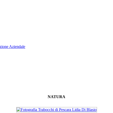
N
ATURA