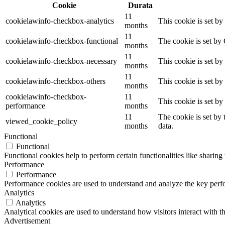
Cookie
Durata
11
cookielawinfo-checkbox-analytics
This cookie is set b
months
11
cookielawinfo-checkbox-functional
The cookie is set by
months
11
cookielawinfo-checkbox-necessary
This cookie is set b
months
11
cookielawinfo-checkbox-others
This cookie is set b
months
cookielawinfo-checkbox-
11
This cookie is set b
performance
months
11
The cookie is set by
viewed_cookie_policy
months
data.
Functional
Functional
Functional cookies help to perform certain functionalities like sharing 
Performance
Performance
Performance cookies are used to understand and analyze the key perfor
Analytics
Analytics
Analytical cookies are used to understand how visitors interact with th
Advertisement